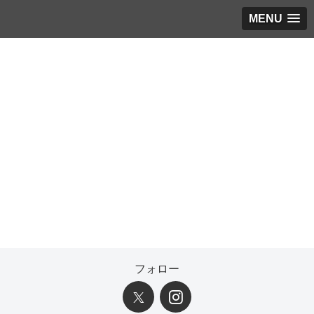
MENU
ちょっとずつちがうシリーズ
考えるな.感じろ！の感覚ゲーム
フォロー